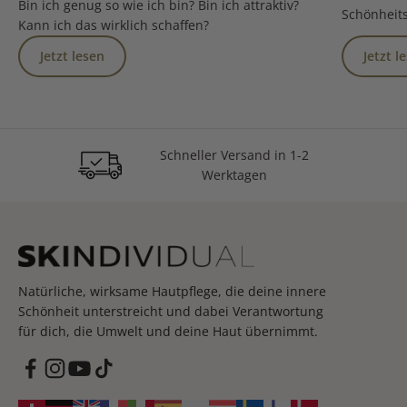
Bin ich genug so wie ich bin? Bin ich attraktiv?
Schönheits
Kann ich das wirklich schaffen?
Jetzt lesen
Jetzt l
Sicher bezahlen mit PayPal
Schneller Versand in 1-2
Kostenloser Versand ab CHF 65
oder mit Klarna
Werktagen
Natürliche, wirksame Hautpflege, die deine innere
Schönheit unterstreicht und dabei Verantwortung
für dich, die Umwelt und deine Haut übernimmt.