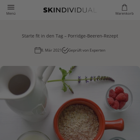
Zum Inhalt springen
SKINDIVIDUAL
Menü
Warenk
Warenkorb
Menü
Starte fit in den Tag – Porridge-Beeren-Rezept
8. Mär 2021
Geprüft von Experten