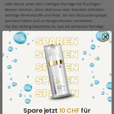
oder Kerne unter dein cremiges Porridge mit fruchtigen
Beeren mischen. Denn Walnüsse oder Mandeln enthalten
wichtige Mineralstoffe und Fette, die den Blutzuckerspiegel
konstant halten und so Hungerattacken vermeiden.
Für den Anfang bekommst du nun ein einfaches Porridge-
Rezept mit Beeren, das macht dir den Einstieg in das warme
Schüsselglück ganz leicht.
Porridge-Beeren-Rezept: Zubereitung in 15 Minuten
Zutaten für 1 Portion:
50 g Haferflocken
2 Esslöffel gemahlene Mandeln
200 ml Milch
1 Prise Salz
1 Prise Zimt
1 Prise Kardamom
50 g Heidelbeeren
30 g Walnüsse
30 g Mandeln
Für das Porridge kochst du die Haferflocken und die
Spare jetzt
10 CHF ​
für
gemahlenen Mandeln mit der Milch auf und rührst Salz,