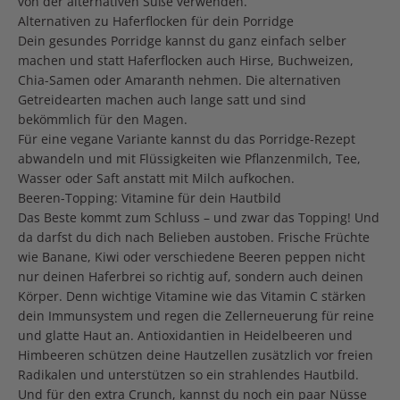
von der alternativen Süße verwenden.
Alternativen zu Haferflocken für dein Porridge
Dein gesundes Porridge kannst du ganz einfach selber
machen und statt Haferflocken auch Hirse, Buchweizen,
Chia-Samen oder Amaranth nehmen. Die alternativen
Getreidearten machen auch lange satt und sind
bekömmlich für den Magen.
Für eine vegane Variante kannst du das Porridge-Rezept
abwandeln und mit Flüssigkeiten wie Pflanzenmilch, Tee,
Wasser oder Saft anstatt mit Milch aufkochen.
Beeren-Topping: Vitamine für dein Hautbild
Das Beste kommt zum Schluss – und zwar das Topping! Und
da darfst du dich nach Belieben austoben. Frische Früchte
wie Banane, Kiwi oder verschiedene Beeren peppen nicht
nur deinen Haferbrei so richtig auf, sondern auch deinen
Körper. Denn wichtige Vitamine wie das Vitamin C stärken
dein Immunsystem und regen die Zellerneuerung für reine
und glatte Haut an. Antioxidantien in Heidelbeeren und
Himbeeren schützen deine Hautzellen zusätzlich vor freien
Radikalen und unterstützen so ein strahlendes Hautbild.
Und für den extra Crunch, kannst du noch ein paar Nüsse